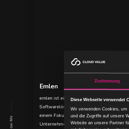
Zustimmung
Emlen
emlen ist ein innovatives Unternehmen, da
Diese Webseite verwendet 
Softwarelösungen für das Management von
Wir verwenden Cookies, um I
einem Fokus auf Effizienz und Benutzerfre
und die Zugriffe auf unsere 
Follow Me
Website an unsere Partner fü
Unternehmen, verbessert die Zusammenarbe