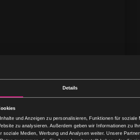
Details
s sich auf die Entwicklung von intelligenten
Cookies
 E-Mail-Kommunikation spezialisiert hat. Mit
nhalte und Anzeigen zu personalisieren, Funktionen für soziale
undlichkeit optimiert emlen den E-Mail-Verkehr in
Website zu analysieren. Außerdem geben wir Informationen zu I
r soziale Medien, Werbung und Analysen weiter. Unsere Partner
it und steigert die Produktivität durch