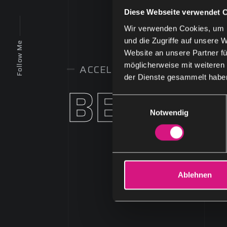
Diese Webseite verwendet 
Wir verwenden Cookies, um I
und die Zugriffe auf unsere 
Follow Me
Website an unsere Partner fü
möglicherweise mit weiteren
ACCELERATE. TRANSFORM. 
der Dienste gesammelt habe
D
E
Notwendig
i
|
n
w
i
l
l
Ablehnen
i
g
u
n