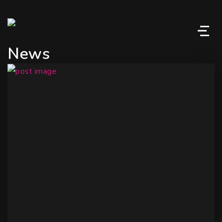
M
News