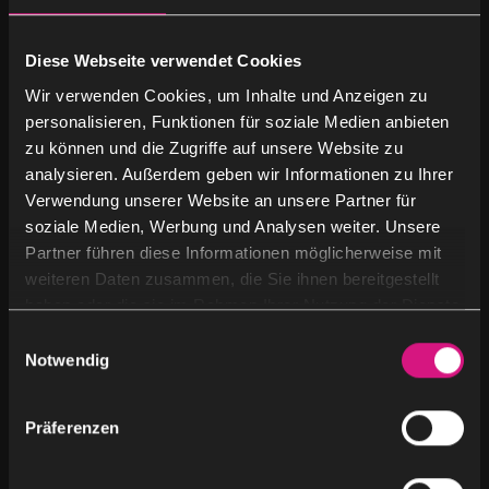
Partner
(11)
Diese Webseite verwendet Cookies
Wir verwenden Cookies, um Inhalte und Anzeigen zu
Unkategorisiert
(2)
personalisieren, Funktionen für soziale Medien anbieten
zu können und die Zugriffe auf unsere Website zu
analysieren. Außerdem geben wir Informationen zu Ihrer
Verwendung unserer Website an unsere Partner für
soziale Medien, Werbung und Analysen weiter. Unsere
Schlagworte
Partner führen diese Informationen möglicherweise mit
weiteren Daten zusammen, die Sie ihnen bereitgestellt
haben oder die sie im Rahmen Ihrer Nutzung der Dienste
ai advertising
ai agents
gesammelt haben.
E
Notwendig
i
ai content creation
ai content marketing
n
w
ai for sales and b2b marketing
Präferenzen
i
l
ai in business
ai in customer service