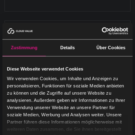
Schlagworte
Zustimmung
Details
Über Cookies
ai advertising
ai agents
Diese Webseite verwendet Cookies
ai content creation
ai content marketing
Wir verwenden Cookies, um Inhalte und Anzeigen zu
personalisieren, Funktionen für soziale Medien anbieten
ai for sales and b2b marketing
zu können und die Zugriffe auf unsere Website zu
analysieren. Außerdem geben wir Informationen zu Ihrer
ai in business
ai in customer service
Verwendung unserer Website an unsere Partner für
soziale Medien, Werbung und Analysen weiter. Unsere
ai in finance
ai in healthcare
Partner führen diese Informationen möglicherweise mit
weiteren Daten zusammen, die Sie ihnen bereitgestellt