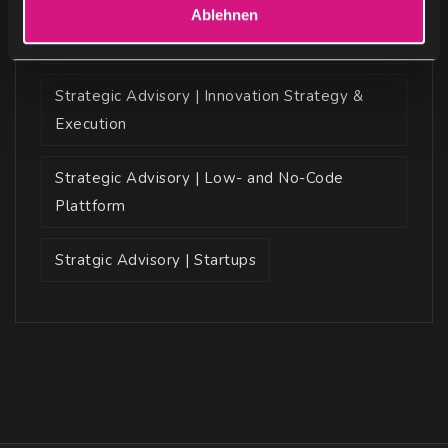
Strategic Advisory | Customer Insight | Al
Ablehnen
h
Models
l
Strategic Advisory | Innovation Strategy &
Execution
Strategic Advisory | Low- and No-Code
Plattform
Stratgic Advisory | Startups