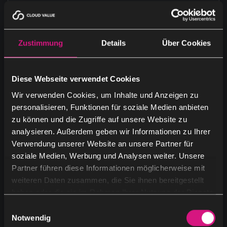
innovative Strategien, die echte
geschäftliche Veränderungen
bewirken. Dies ermöglicht es uns,
Zustimmung
Details
Über Cookies
der Zeit immer einen Schritt
voraus zu sein und stets
Diese Webseite verwendet Cookies
innovative Lösungen anzubieten,
Wir verwenden Cookies, um Inhalte und Anzeigen zu
die den Erfolg unserer Kunden
personalisieren, Funktionen für soziale Medien anbieten
fördern.
zu können und die Zugriffe auf unsere Website zu
analysieren. Außerdem geben wir Informationen zu Ihrer
Verwendung unserer Website an unsere Partner für
Cenk Muengen
soziale Medien, Werbung und Analysen weiter. Unsere
Vertriebsleitung Mittelstand &
Partner führen diese Informationen möglicherweise mit
Industrie
weiteren Daten zusammen, die Sie ihnen bereitgestellt
haben oder die sie im Rahmen Ihrer Nutzung der Dienste
gesammelt haben.
E
Notwendig
i