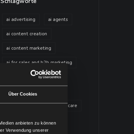
Schlagworte
ai advertising
ai agents
ai content creation
ai content marketing
ai for sales and b2b marketing
ai in business
ai in customer service
Über Cookies
ai in finance
ai in healthcare
ai marketing strategy
 Medien anbieten zu können
hrer Verwendung unserer