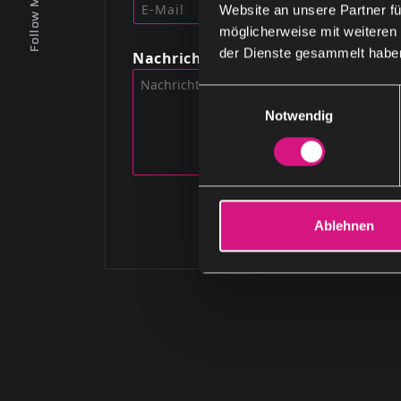
Follow Me
Website an unsere Partner fü
möglicherweise mit weiteren
der Dienste gesammelt habe
Nachricht
E
Notwendig
i
n
w
i
l
l
Ablehnen
i
g
u
n
g
s
a
u