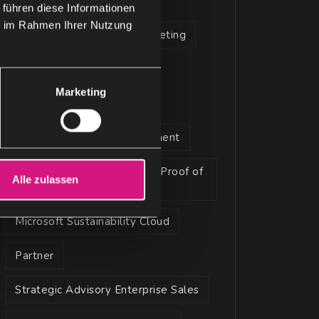
ai workflow
 führen diese Informationen
ie im Rahmen Ihrer Nutzung
artificial intelligence in marketing
Legal Advisory
Marketing
microsoft 365 copilot
Microsoft Alliance Management
Microsoft Pitch Perfect and Proof of
Alle zulassen
Concept Service
Microsoft Sustainability Cloud
Partner
Strategic Advisory Enterprise Sales