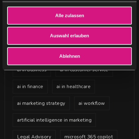
g
s
Alle zulassen
ai advertising
ai agents
a
u
s
Auswahl erlauben
ai content creation
ai content marketing
w
a
ai for sales and b2b marketing
Ablehnen
h
l
ai in business
ai in customer service
ai in finance
ai in healthcare
ai marketing strategy
ai workflow
artificial intelligence in marketing
Legal Advisory
microsoft 365 copilot