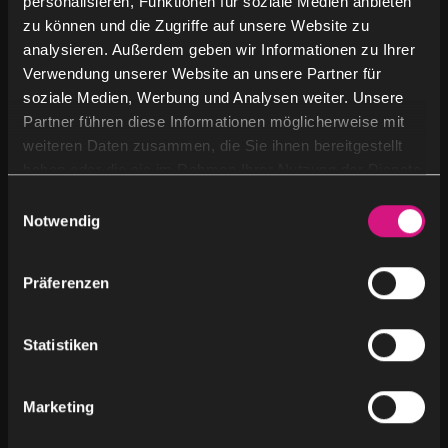
personalisieren, Funktionen für soziale Medien anbieten
Absenden
zu können und die Zugriffe auf unsere Website zu
analysieren. Außerdem geben wir Informationen zu Ihrer
Verwendung unserer Website an unsere Partner für
soziale Medien, Werbung und Analysen weiter. Unsere
Nach Kategorie
Partner führen diese Informationen möglicherweise mit
weiteren Daten zusammen, die Sie ihnen bereitgestellt
Blog
(2)
haben oder die sie im Rahmen Ihrer Nutzung der Dienste
gesammelt haben.
E
News
(3)
Notwendig
i
n
Partner
(11)
w
Präferenzen
i
Unkategorisiert
(2)
l
l
Statistiken
i
g
Marketing
u
n
Schlagworte