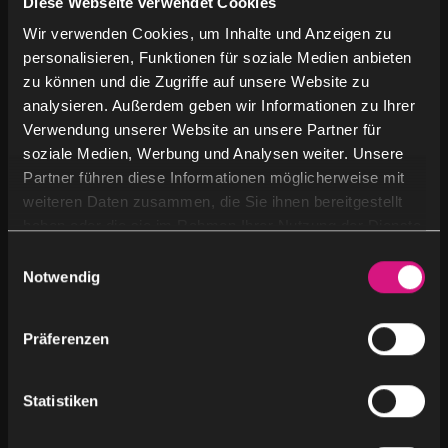
Diese Webseite verwendet Cookies
Blog
(2)
Wir verwenden Cookies, um Inhalte und Anzeigen zu
personalisieren, Funktionen für soziale Medien anbieten
News
(3)
zu können und die Zugriffe auf unsere Website zu
analysieren. Außerdem geben wir Informationen zu Ihrer
Uncategorized
(8)
Verwendung unserer Website an unsere Partner für
soziale Medien, Werbung und Analysen weiter. Unsere
Partner führen diese Informationen möglicherweise mit
weiteren Daten zusammen, die Sie ihnen bereitgestellt
haben oder die sie im Rahmen Ihrer Nutzung der Dienste
Keywords
gesammelt haben.
E
Notwendig
i
ai advertising
ai agents
n
w
Präferenzen
ai content creation
ai content marketing
i
l
ai for sales and b2b marketing
l
Statistiken
i
ai in business
ai in customer service