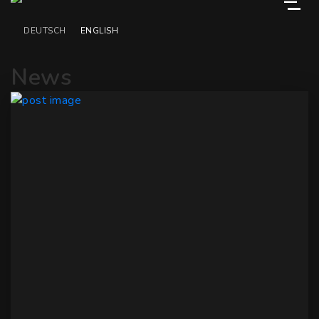
M
DEUTSCH
ENGLISH
News