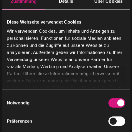
Zustimmung
Details
Über Cookies
Blog
(2)
News
(3)
Diese Webseite verwendet Cookies
Wir verwenden Cookies, um Inhalte und Anzeigen zu
Uncategorized
(8)
personalisieren, Funktionen für soziale Medien anbieten
zu können und die Zugriffe auf unsere Website zu
analysieren. Außerdem geben wir Informationen zu Ihrer
Verwendung unserer Website an unsere Partner für
soziale Medien, Werbung und Analysen weiter. Unsere
Keywords
Partner führen diese Informationen möglicherweise mit
weiteren Daten zusammen, die Sie ihnen bereitgestellt
haben oder die sie im Rahmen Ihrer Nutzung der Dienste
ai advertising
ai agents
gesammelt haben.
E
Notwendig
i
ai content creation
ai content marketing
n
w
Präferenzen
i
ai for sales and b2b marketing