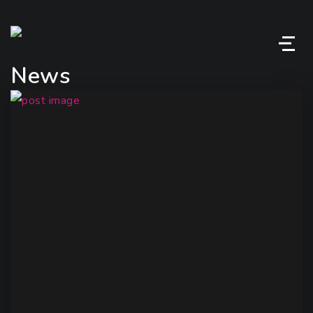
M
News