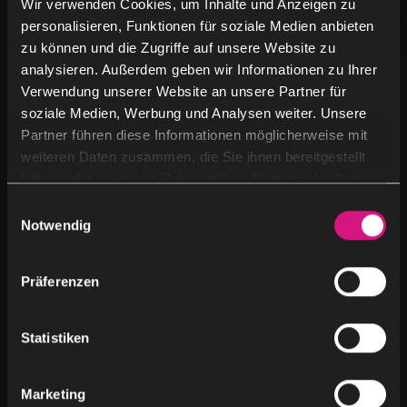
Wir verwenden Cookies, um Inhalte und Anzeigen zu
personalisieren, Funktionen für soziale Medien anbieten
zu können und die Zugriffe auf unsere Website zu
analysieren. Außerdem geben wir Informationen zu Ihrer
Verwendung unserer Website an unsere Partner für
soziale Medien, Werbung und Analysen weiter. Unsere
Partner führen diese Informationen möglicherweise mit
weiteren Daten zusammen, die Sie ihnen bereitgestellt
haben oder die sie im Rahmen Ihrer Nutzung der Dienste
gesammelt haben.
E
Notwendig
i
n
w
Präferenzen
i
l
l
Statistiken
i
g
Afairi AG
Marketing
u