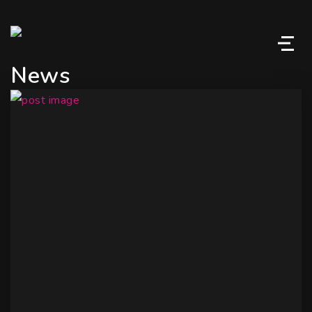
M
News