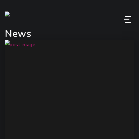
M
News