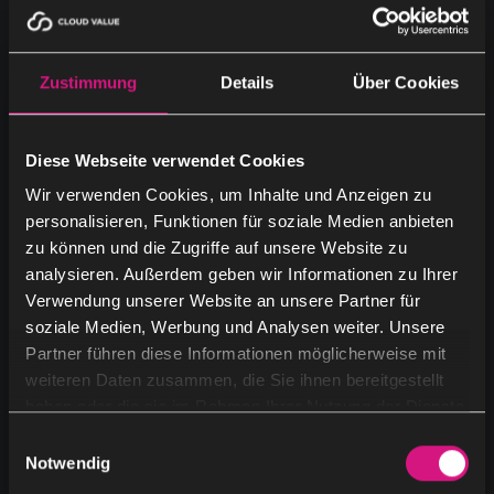
Zustimmung
Details
Über Cookies
Diese Webseite verwendet Cookies
Wir verwenden Cookies, um Inhalte und Anzeigen zu
personalisieren, Funktionen für soziale Medien anbieten
zu können und die Zugriffe auf unsere Website zu
analysieren. Außerdem geben wir Informationen zu Ihrer
Verwendung unserer Website an unsere Partner für
Cloud Value completes Open as App
soziale Medien, Werbung und Analysen weiter. Unsere
acquisition
Partner führen diese Informationen möglicherweise mit
weiteren Daten zusammen, die Sie ihnen bereitgestellt
Cloud Value successfully completed the 100%
haben oder die sie im Rahmen Ihrer Nutzung der Dienste
gesammelt haben.
acquisition of Open as App, an innovative
E
Notwendig
i
software-as-a-service company, in October.
n