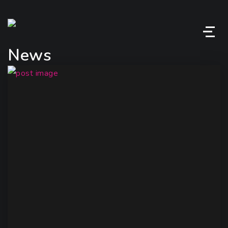
M
News