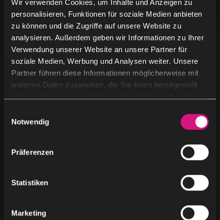
Wir verwenden Cookies, um Inhalte und Anzeigen zu
personalisieren, Funktionen für soziale Medien anbieten
zu können und die Zugriffe auf unsere Website zu
analysieren. Außerdem geben wir Informationen zu Ihrer
Verwendung unserer Website an unsere Partner für
soziale Medien, Werbung und Analysen weiter. Unsere
Partner führen diese Informationen möglicherweise mit
weiteren Daten zusammen, die Sie ihnen bereitgestellt
haben oder die sie im Rahmen Ihrer Nutzung der Dienste
gesammelt haben.
E
Notwendig
i
n
w
Präferenzen
i
l
l
Statistiken
i
g
Bechtle AG
Marketing
u